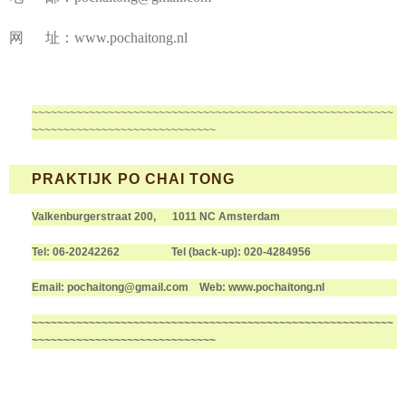
网 址：www.pochaitong.nl
~~~~~~~~~~~~~~~~~~~~~~~~~~~~~~~~~~~~~~~~~~~~~~~~~~~~~~~~~
~~~~~~~~~~~~~~~~~~~~~~~~~~~~~
PRAKTIJK PO CHAI TONG
Valkenburgerstraat 200, 1011 NC Amsterdam
Tel: 06-20242262
Tel (back-up): 020-4284956
Email: pochaitong@gmail.com Web: www.pochaitong.nl
~~~~~~~~~~~~~~~~~~~~~~~~~~~~~~~~~~~~~~~~~~~~~~~~~~~~~~~~~
~~~~~~~~~~~~~~~~~~~~~~~~~~~~~